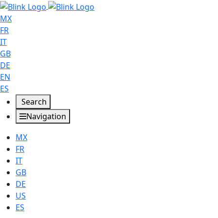
MX
FR
IT
GB
DE
EN
ES
Search
Navigation
MX
FR
IT
GB
DE
US
ES