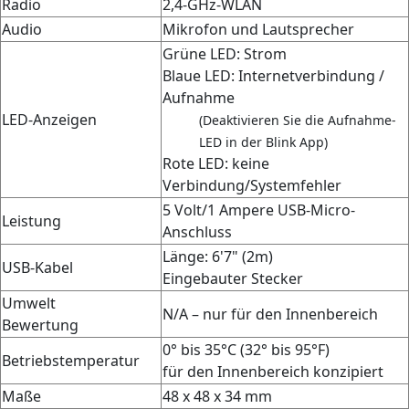
Radio
2,4-GHz-WLAN
Audio
Mikrofon und Lautsprecher
Grüne LED: Strom
Blaue LED: Internetverbindung /
Aufnahme
LED-Anzeigen
(Deaktivieren Sie die Aufnahme-
LED in der Blink App)
Rote LED: keine
Verbindung/Systemfehler
5 Volt/1 Ampere USB-Micro-
Leistung
Anschluss
Länge: 6'7" (2m)
USB-Kabel
Eingebauter Stecker
Umwelt
N/A – nur für den Innenbereich
Bewertung
0° bis 35°C (32° bis 95°F)
Betriebstemperatur
für den Innenbereich konzipiert
Maße
48 x 48 x 34 mm