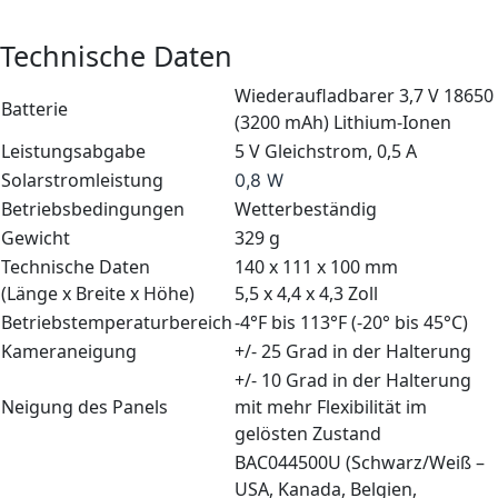
Technische Daten
Wiederaufladbarer 3,7 V 18650
Batterie
(3200 mAh) Lithium-Ionen
Leistungsabgabe
5 V Gleichstrom, 0,5 A
Solarstromleistung
0,8 W
Betriebsbedingungen
Wetterbeständig
Gewicht
329 g
Technische Daten
140 x 111 x 100 mm
(Länge x Breite x Höhe)
5,5 x 4,4 x 4,3 Zoll
Betriebstemperaturbereich
-4°F bis 113°F (-20° bis 45°C)
Kameraneigung
+/- 25 Grad in der Halterung
+/- 10 Grad in der Halterung
Neigung des Panels
mit mehr Flexibilität im
gelösten Zustand
BAC044500U (Schwarz/Weiß –
USA, Kanada, Belgien,