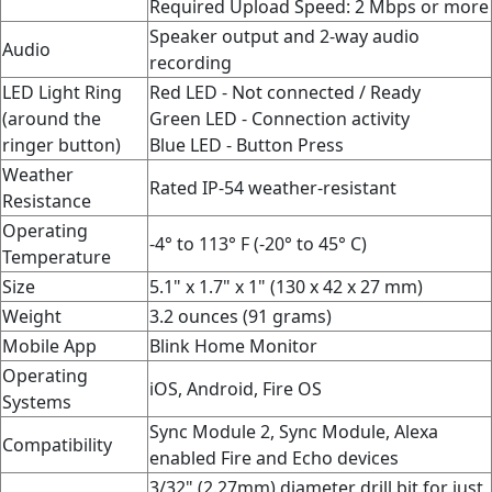
Required Upload Speed: 2 Mbps or more
Speaker output and 2-way audio
Audio
recording
LED Light Ring
Red LED - Not connected / Ready
(around the
Green LED - Connection activity
ringer button)
Blue LED - Button Press
Weather
Rated IP-54 weather-resistant
Resistance
Operating
-4° to 113° F (-20° to 45° C)
Temperature
Size
5.1" x 1.7" x 1" (130 x 42 x 27 mm)
Weight
3.2 ounces (91 grams)
Mobile App
Blink Home Monitor
Operating
iOS, Android, Fire OS
Systems
Sync Module 2, Sync Module, Alexa
Compatibility
enabled Fire and Echo devices
3/32" (2.27mm) diameter drill bit for just