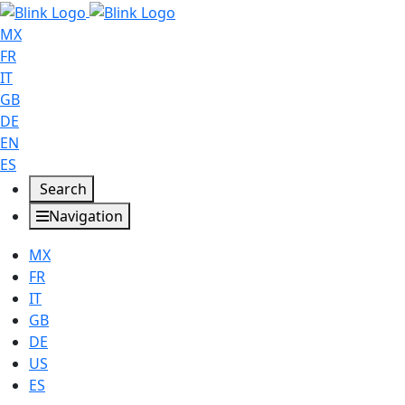
MX
FR
IT
GB
DE
EN
ES
Search
Navigation
MX
FR
IT
GB
DE
US
ES