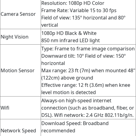
Resolution: 1080p HD Color
Frame Rate:
Variable 15 to 30 fps
Camera Sensor
Field of view: 135º horizontal and 80º
vertical
1080p HD Black & White
Night Vision
850 nm infrared LED light
Type: Frame to frame image comparison
Downward tilt: 10º
Field of view:
150º
horizontal
Motion Sensor
Max range: 23 ft (7m) when mounted 48"
(122cm) above ground
Effective range: 12 ft (3.6m) when knee
level motion is detected
Always-on high-speed internet
Wifi
connection (such as broadband, fiber, or
DSL). Wifi network: 2.4 GHz 802.11b/g/n.
Download Speed: Broadband
Network Speed
recommended