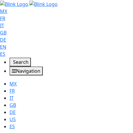
MX
FR
IT
GB
DE
EN
ES
Search
Navigation
MX
FR
IT
GB
DE
US
ES