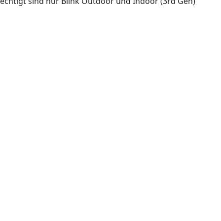
chtigt sind nur Blink Outdoor und Indoor (3rd Gen)