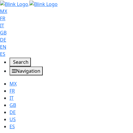
MX
FR
IT
GB
DE
EN
ES
Search
Navigation
MX
FR
IT
GB
DE
US
ES