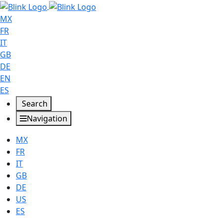
MX
FR
IT
GB
DE
EN
ES
Search
Navigation
MX
FR
IT
GB
DE
US
ES