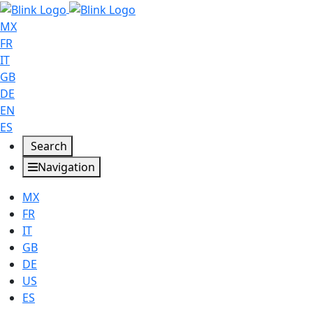
MX
FR
IT
GB
DE
EN
ES
Search
Navigation
MX
FR
IT
GB
DE
US
ES