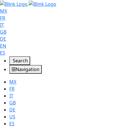
MX
FR
IT
GB
DE
EN
ES
Search
Navigation
MX
FR
IT
GB
DE
US
ES