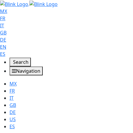
MX
FR
IT
GB
DE
EN
ES
Search
Navigation
MX
FR
IT
GB
DE
US
ES