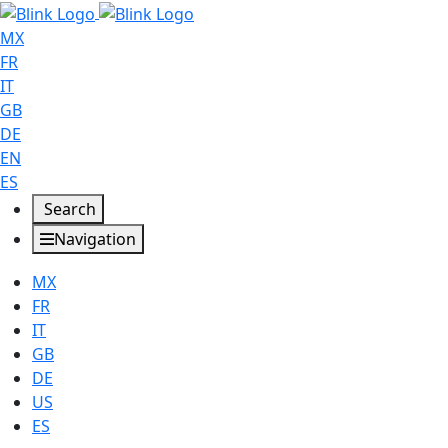
MX
FR
IT
GB
DE
EN
ES
Search
Navigation
MX
FR
IT
GB
DE
US
ES