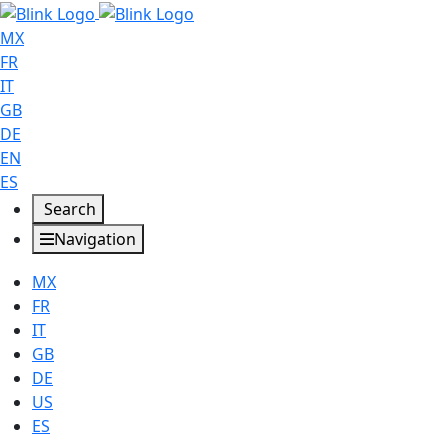
MX
FR
IT
GB
DE
EN
ES
Search
Navigation
MX
FR
IT
GB
DE
US
ES