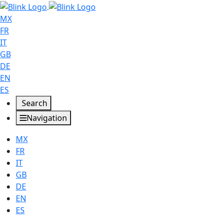
MX
FR
IT
GB
DE
EN
ES
Search
Navigation
MX
FR
IT
GB
DE
EN
ES