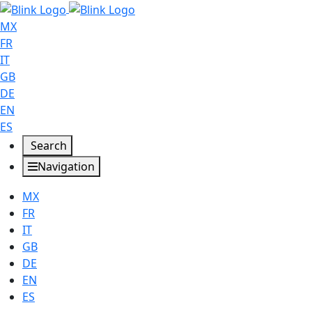
MX
FR
IT
GB
DE
EN
ES
Search
Navigation
MX
FR
IT
GB
DE
EN
ES