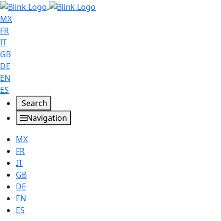
MX
FR
IT
GB
DE
EN
ES
Search
Navigation
MX
FR
IT
GB
DE
EN
ES