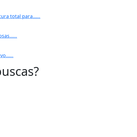
ura total para...…
osas...…
ivo...…
buscas?