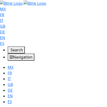
MX
FR
IT
GB
DE
EN
ES
Search
Navigation
MX
FR
IT
GB
DE
EN
ES