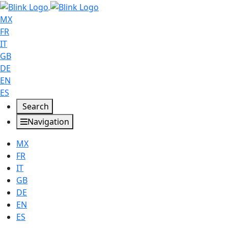
MX
FR
IT
GB
DE
EN
ES
Search
Navigation
MX
FR
IT
GB
DE
EN
ES