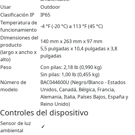
Usar
Outdoor
Clasificación IP
IP65
Temperatura de
-4 °F (-20 °C) a 113 °F (45 °C)
funcionamiento
Dimensiones del
140 mm x 263 mm x 97 mm
producto
5,5 pulgadas x 10,4 pulgadas x 3,8
(largo x ancho x
pulgadas
alto)
Peso
Con pilas: 2,18 lb (0,990 kg)
Sin pilas: 1,00 lb (0,455 kg)
Número de
BAC044600U (Negro/Blanco - Estados
modelo
Unidos, Canadá, Bélgica, Francia,
Alemania, Italia, Países Bajos, España y
Reino Unido)
Controles del dispositivo
Sensor de luz
✓
ambiental