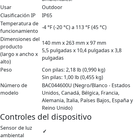
Usar
Outdoor
Clasificación IP
IP65
Temperatura de
-4 °F (-20 °C) a 113 °F (45 °C)
funcionamiento
Dimensiones del
140 mm x 263 mm x 97 mm
producto
5,5 pulgadas x 10,4 pulgadas x 3,8
(largo x ancho x
pulgadas
alto)
Peso
Con pilas: 2,18 lb (0,990 kg)
Sin pilas: 1,00 lb (0,455 kg)
Número de
BAC044600U (Negro/Blanco - Estados
modelo
Unidos, Canadá, Bélgica, Francia,
Alemania, Italia, Países Bajos, España y
Reino Unido)
Controles del dispositivo
Sensor de luz
✓
ambiental