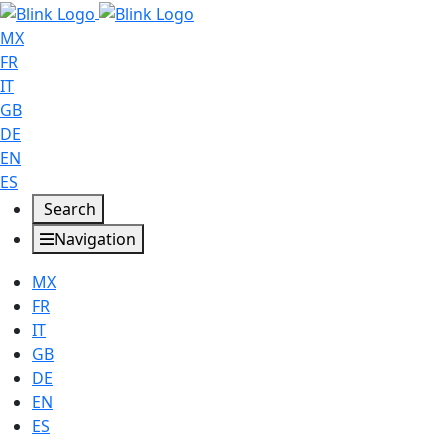
MX
FR
IT
GB
DE
EN
ES
Search
Navigation
MX
FR
IT
GB
DE
EN
ES