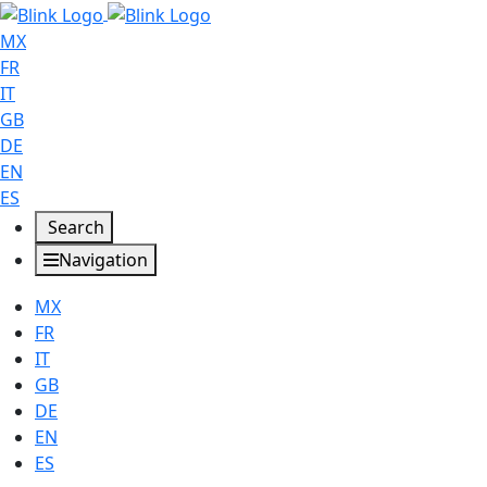
MX
FR
IT
GB
DE
EN
ES
Search
Navigation
MX
FR
IT
GB
DE
EN
ES