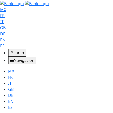
MX
FR
IT
GB
DE
EN
ES
Search
Navigation
MX
FR
IT
GB
DE
EN
ES