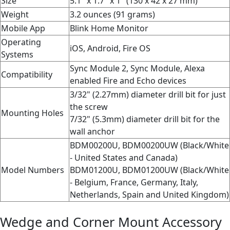
Size
5.1" x 1.7" x 1" (130 x 42 x 27 mm)
Weight
3.2 ounces (91 grams)
Mobile App
Blink Home Monitor
Operating
iOS, Android, Fire OS
Systems
Sync Module 2, Sync Module, Alexa
Compatibility
enabled Fire and Echo devices
3/32" (2.27mm) diameter drill bit for just
the screw
Mounting Holes
7/32" (5.3mm) diameter drill bit for the
wall anchor
BDM00200U, BDM00200UW (Black/White
- United States and Canada)
Model Numbers
BDM01200U, BDM01200UW (Black/White
- Belgium, France, Germany, Italy,
Netherlands, Spain and United Kingdom)
Wedge and Corner Mount Accessory