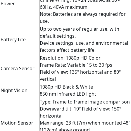
Power
60Hz, 40VA maximum
Note: Batteries are always required for
use.
Up to two years of regular use, with
default settings.
Battery Life
Device settings, use, and environmental
factors affect battery life.
Resolution: 1080p HD Color
Frame Rate:
Variable 15 to 30 fps
Camera Sensor
Field of view: 135º horizontal and 80º
vertical
1080p HD Black & White
Night Vision
850 nm infrared LED light
Type: Frame to frame image comparison
Downward tilt: 10º
Field of view:
150º
horizontal
Motion Sensor
Max range: 23 ft (7m) when mounted 48"
(122cm) above ground