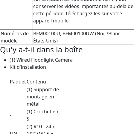
conserver les vidéos importantes au-delà de
cette période, téléchargez-les sur votre
appareil mobile.
Numéros de
BFM00100U, BFM00100UW (Noir/Blanc -
modèle
États-Unis)
Qu'y a-t-il dans la boîte
(1) Wired Floodlight Camera
Kit d'installation
Paquet
Contenu
(1) Support de
-
montage en
métal
(1) Crochet en
-
S
(2) #10 - 24 x
UN
1/2" (M4,6 x