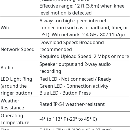
Effective range: 12 ft (3.6m) when knee
level motion is detected
Always-on high-speed internet
Wifi
connection (such as broadband, fiber, or
DSL). Wifi network: 2.4 GHz 802.11b/g/n.
Download Speed: Broadband
Network Speed
recommended
Required Upload Speed: 2 Mbps or more
Speaker output and 2-way audio
Audio
recording
LED Light Ring
Red LED - Not connected / Ready
(around the
Green LED - Connection activity
ringer button)
Blue LED - Button Press
Weather
Rated IP-54 weather-resistant
Resistance
Operating
-4° to 113° F (-20° to 45° C)
Temperature