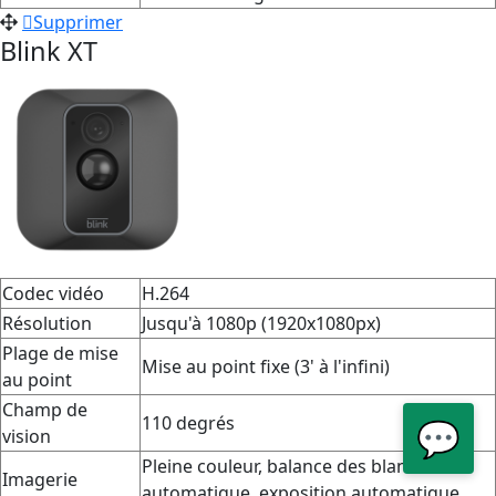
Supprimer
Blink
XT
Codec vidéo
H.264
Résolution
Jusqu'à 1080p (1920x1080px)
Plage de mise
Mise au point fixe (3' à l'infini)
au point
Champ de
110 degrés
💬
vision
Pleine couleur, balance des blancs
Imagerie
automatique, exposition automatique