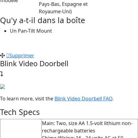
modèle
Pays-Bas, Espagne et
Royaume-Uni)
Qu'y a-t-il dans la boîte
Un Pan-Tilt Mount
Supprimer
Blink Video Doorbell
To learn more, visit the
Blink Video Doorbell FAQ
‍.
Tech Specs
Main: Two, size AA 1.5-volt lithium non-
rechargeable batteries
Chime Wiring: 16 - 24 volts AC at 50 -