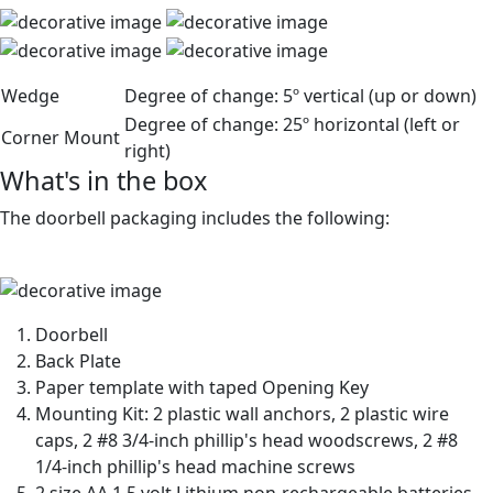
Wedge
Degree of change:
5º vertical (up or down)
Degree of change:
25º horizontal (left or
Corner Mount
right)
What's in the box
The doorbell packaging includes the following:
Doorbell
Back Plate
Paper template with taped Opening Key
Mounting Kit: 2 plastic wall anchors, 2 plastic wire
caps, 2 #8 3/4-inch phillip's head woodscrews, 2 #8
1/4-inch phillip's head machine screws
2 size AA 1.5 volt Lithium non-rechargeable batteries