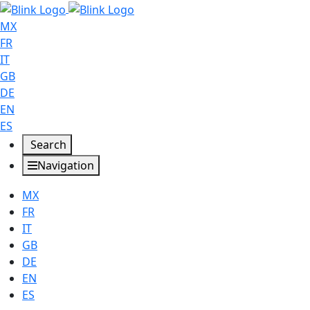
MX
FR
IT
GB
DE
EN
ES
Search
Navigation
MX
FR
IT
GB
DE
EN
ES