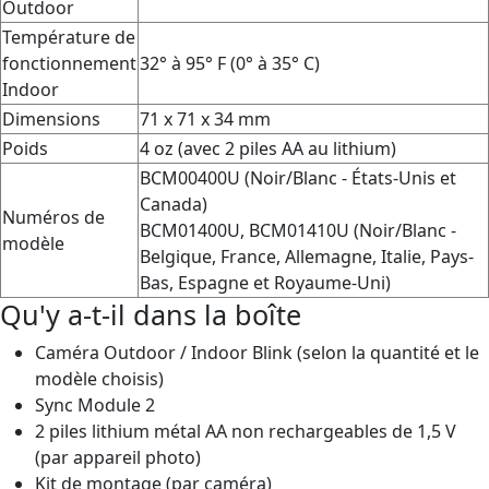
Outdoor
Température de
fonctionnement
32° à 95° F (0° à 35° C)
Indoor
Dimensions
71 x 71 x 34 mm
Poids
4 oz (avec 2 piles AA au lithium)
BCM00400U (Noir/Blanc - États-Unis et
Canada)
Numéros de
BCM01400U, BCM01410U (Noir/Blanc -
modèle
Belgique, France, Allemagne, Italie, Pays-
Bas, Espagne et Royaume-Uni)
Qu'y a-t-il dans la boîte
Caméra Outdoor / Indoor Blink (selon la quantité et le
modèle choisis)
Sync Module 2
2 piles lithium métal AA non rechargeables de 1,5 V
(par appareil photo)
Kit de montage (par caméra)