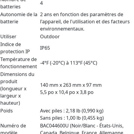
4
batteries
Autonomie de la
2 ans en fonction des paramètres de
batterie
l'appareil, de l'utilisation et des facteurs
environnementaux.
Utiliser
Outdoor
Indice de
IP65
protection IP
Température de
-4°F (-20°C) à 113°F (45°C)
fonctionnement
Dimensions du
produit
140 mm x 263 mm x 97 mm
(longueur x
5,5 po x 10,4 po x 3,8 po
largeur x
hauteur)
Poids
Avec piles : 2,18 lb (0,990 kg)
Sans piles : 1,00 lb (0,455 kg)
Numéro de
BAC044600U (Noir/Blanc - États-Unis,
modèle
Canada, Belgique, France, Allemagne,