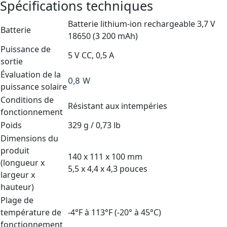
Spécifications techniques
Batterie lithium-ion rechargeable 3,7 V
Batterie
18650 (3 200 mAh)
Puissance de
5 V CC, 0,5 A
sortie
Évaluation de la
0,8 W
puissance solaire
Conditions de
Résistant aux intempéries
fonctionnement
Poids
329 g / 0,73 lb
Dimensions du
produit
140 x 111 x 100 mm
(longueur x
5,5 x 4,4 x 4,3 pouces
largeur x
hauteur)
Plage de
température de
-4°F à 113°F (-20° à 45°C)
fonctionnement