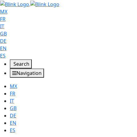
MX
FR
IT
GB
DE
EN
ES
Search
Navigation
MX
FR
IT
GB
DE
EN
ES