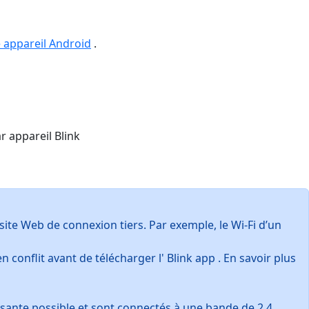
 appareil Android
.
r appareil Blink
site Web de connexion tiers. Par exemple, le Wi-Fi d’un
 conflit avant de télécharger l' Blink app . En savoir plus
issante possible et sont connectés à une bande de 2,4