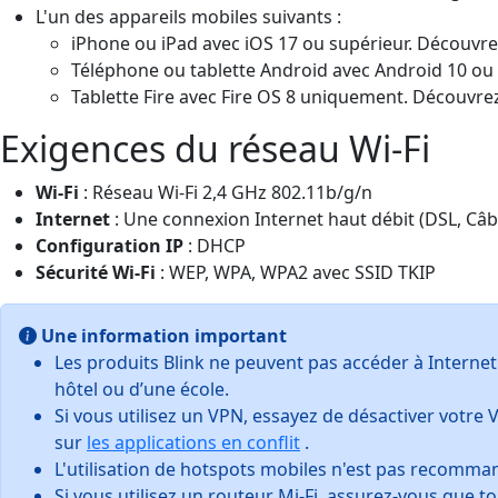
L'un des appareils mobiles suivants :
iPhone ou iPad avec iOS 17 ou supérieur. Découvr
Téléphone ou tablette Android avec Android 10 ou
Tablette Fire avec Fire OS 8 uniquement. Découvr
Exigences du réseau Wi-Fi
Wi-Fi
: Réseau Wi-Fi 2,4 GHz 802.11b/g/n
Internet
: Une connexion Internet haut débit (DSL, Câb
Configuration IP
: DHCP
Sécurité Wi-Fi
: WEP, WPA, WPA2 avec SSID TKIP
Une information important
Les produits Blink ne peuvent pas accéder à Internet 
hôtel ou d’une école.
Si vous utilisez un VPN, essayez de désactiver votre V
sur
les applications en conflit
.
L'utilisation de hotspots mobiles n'est pas recomma
Si vous utilisez un routeur Mi-Fi, assurez-vous que t