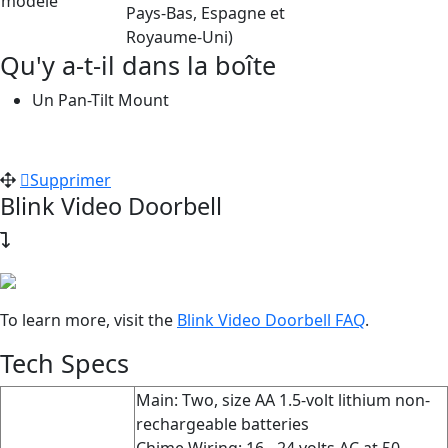
modèle
Pays-Bas, Espagne et
Royaume-Uni)
Qu'y a-t-il dans la boîte
Un Pan-Tilt Mount
Supprimer
Blink Video Doorbell
To learn more, visit the
Blink Video Doorbell FAQ
‍.
Tech Specs
Main: Two, size AA 1.5-volt lithium non-
rechargeable batteries
Chime Wiring: 16 - 24 volts AC at 50 -