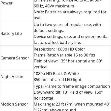
Power
60Hz, 40VA maximum
Note: Batteries are always required for
use.
Up to two years of regular use, with
default settings.
Battery Life
Device settings, use, and environmental
factors affect battery life.
Resolution: 1080p HD Color
Frame Rate:
Variable 15 to 30 fps
Camera Sensor
Field of view: 135º horizontal and 80º
vertical
1080p HD Black & White
Night Vision
850 nm infrared LED light
Type: Frame to frame image comparison
Downward tilt: 10º
Field of view:
150º
horizontal
Motion Sensor
Max range: 23 ft (7m) when mounted 48"
(122cm) above ground