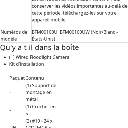
conserver les vidéos importantes au-delà de
cette période, téléchargez-les sur votre
appareil mobile.
Numéros de
BFM00100U, BFM00100UW (Noir/Blanc -
modèle
États-Unis)
Qu'y a-t-il dans la boîte
(1) Wired Floodlight Camera
Kit d'installation
Paquet
Contenu
(1) Support de
-
montage en
métal
(1) Crochet en
-
S
(2) #10 - 24 x
UN
1/2" (M4,6 x