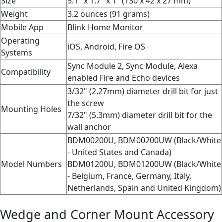
Size
5.1" x 1.7" x 1" (130 x 42 x 27 mm)
Weight
3.2 ounces (91 grams)
Mobile App
Blink Home Monitor
Operating
iOS, Android, Fire OS
Systems
Sync Module 2, Sync Module, Alexa
Compatibility
enabled Fire and Echo devices
3/32" (2.27mm) diameter drill bit for just
the screw
Mounting Holes
7/32" (5.3mm) diameter drill bit for the
wall anchor
BDM00200U, BDM00200UW (Black/White
- United States and Canada)
Model Numbers
BDM01200U, BDM01200UW (Black/White
- Belgium, France, Germany, Italy,
Netherlands, Spain and United Kingdom)
Wedge and Corner Mount Accessory