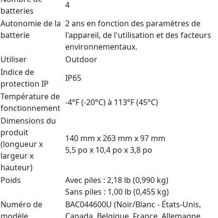
4
batteries
Autonomie de la
2 ans en fonction des paramètres de
batterie
l'appareil, de l'utilisation et des facteurs
environnementaux.
Utiliser
Outdoor
Indice de
IP65
protection IP
Température de
-4°F (-20°C) à 113°F (45°C)
fonctionnement
Dimensions du
produit
140 mm x 263 mm x 97 mm
(longueur x
5,5 po x 10,4 po x 3,8 po
largeur x
hauteur)
Poids
Avec piles : 2,18 lb (0,990 kg)
Sans piles : 1,00 lb (0,455 kg)
Numéro de
BAC044600U (Noir/Blanc - États-Unis,
modèle
Canada, Belgique, France, Allemagne,