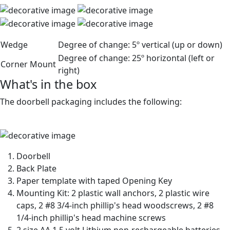
Wedge
Degree of change:
5º vertical (up or down)
Degree of change:
25º horizontal (left or
Corner Mount
right)
What's in the box
The doorbell packaging includes the following:
Doorbell
Back Plate
Paper template with taped Opening Key
Mounting Kit: 2 plastic wall anchors, 2 plastic wire
caps, 2 #8 3/4-inch phillip's head woodscrews, 2 #8
1/4-inch phillip's head machine screws
2 size AA 1.5 volt Lithium non-rechargeable batteries