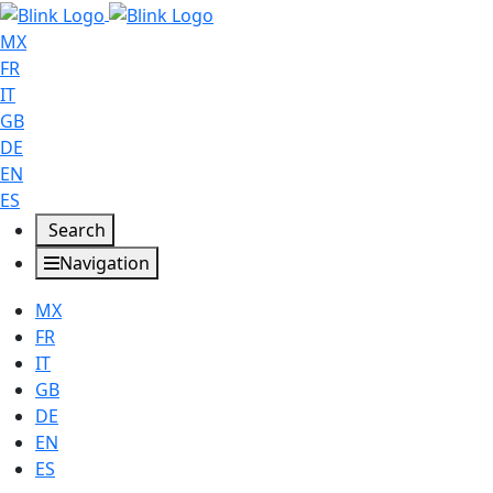
MX
FR
IT
GB
DE
EN
ES
Search
Navigation
MX
FR
IT
GB
DE
EN
ES