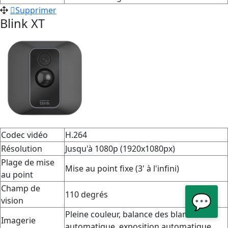
Supprimer
Blink
XT
Codec vidéo
H.264
Résolution
Jusqu'à 1080p (1920x1080px)
Plage de mise
Mise au point fixe (3' à l'infini)
au point
Champ de
110 degrés
💬
vision
Pleine couleur, balance des blancs
Imagerie
automatique, exposition automatique