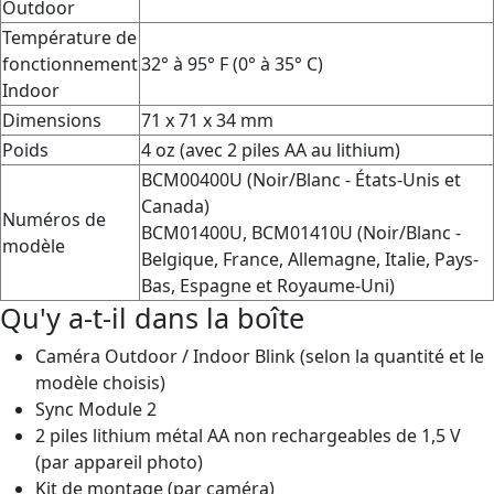
Outdoor
Température de
fonctionnement
32° à 95° F (0° à 35° C)
Indoor
Dimensions
71 x 71 x 34 mm
Poids
4 oz (avec 2 piles AA au lithium)
BCM00400U (Noir/Blanc - États-Unis et
Canada)
Numéros de
BCM01400U, BCM01410U (Noir/Blanc -
modèle
Belgique, France, Allemagne, Italie, Pays-
Bas, Espagne et Royaume-Uni)
Qu'y a-t-il dans la boîte
Caméra Outdoor / Indoor Blink (selon la quantité et le
modèle choisis)
Sync Module 2
2 piles lithium métal AA non rechargeables de 1,5 V
(par appareil photo)
Kit de montage (par caméra)