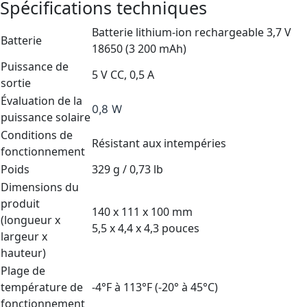
Spécifications techniques
Batterie lithium-ion rechargeable 3,7 V
Batterie
18650 (3 200 mAh)
Puissance de
5 V CC, 0,5 A
sortie
Évaluation de la
0,8 W
puissance solaire
Conditions de
Résistant aux intempéries
fonctionnement
Poids
329 g / 0,73 lb
Dimensions du
produit
140 x 111 x 100 mm
(longueur x
5,5 x 4,4 x 4,3 pouces
largeur x
hauteur)
Plage de
température de
-4°F à 113°F (-20° à 45°C)
fonctionnement