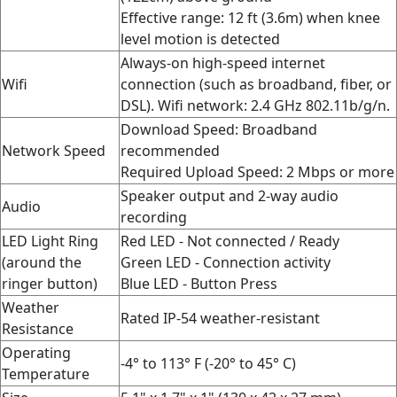
Effective range: 12 ft (3.6m) when knee
level motion is detected
Always-on high-speed internet
Wifi
connection (such as broadband, fiber, or
DSL). Wifi network: 2.4 GHz 802.11b/g/n.
Download Speed: Broadband
Network Speed
recommended
Required Upload Speed: 2 Mbps or more
Speaker output and 2-way audio
Audio
recording
LED Light Ring
Red LED - Not connected / Ready
(around the
Green LED - Connection activity
ringer button)
Blue LED - Button Press
Weather
Rated IP-54 weather-resistant
Resistance
Operating
-4° to 113° F (-20° to 45° C)
Temperature