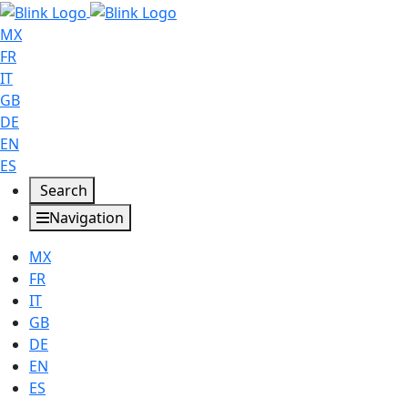
MX
FR
IT
GB
DE
EN
ES
Search
Navigation
MX
FR
IT
GB
DE
EN
ES