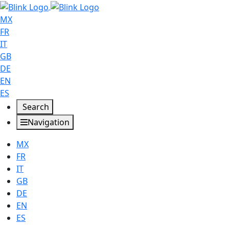
MX
FR
IT
GB
DE
EN
ES
Search
Navigation
MX
FR
IT
GB
DE
EN
ES