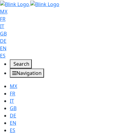
MX
FR
IT
GB
DE
EN
ES
Search
Navigation
MX
FR
IT
GB
DE
EN
ES