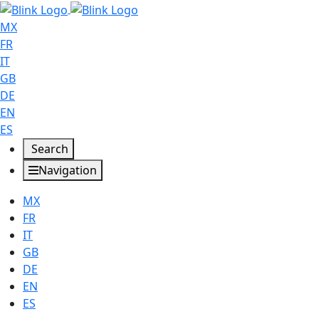
MX
FR
IT
GB
DE
EN
ES
Search
Navigation
MX
FR
IT
GB
DE
EN
ES