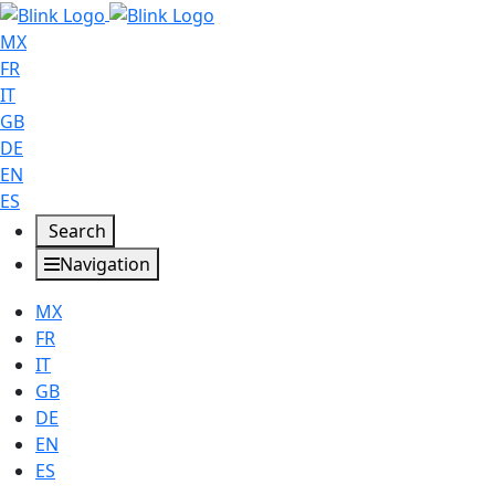
MX
FR
IT
GB
DE
EN
ES
Search
Navigation
MX
FR
IT
GB
DE
EN
ES