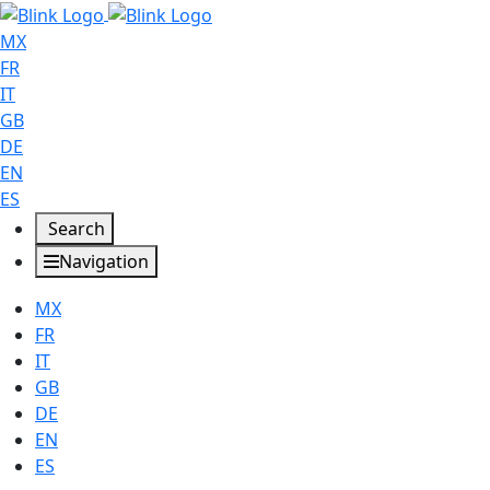
MX
FR
IT
GB
DE
EN
ES
Search
Navigation
MX
FR
IT
GB
DE
EN
ES