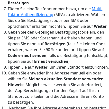
Bestätigen
.
Fügen Sie eine Telefonnummer hinzu, um die
Multi-
Faktor-Authentifizierung
(MFA) zu aktivieren. Wählen
Sie, ob Sie Bestätigungscodes per SMS oder
Sprachanruf erhalten möchten. Tippen Sie auf
Weiter
.
Geben Sie den 6-stelligen Bestätigungscode ein, den
Sie per SMS oder Sprachanruf erhalten haben, und
tippen Sie dann auf
Bestätigen
(falls Sie keinen Code
erhalten, warten Sie 90 Sekunden und tippen Sie auf
Code erneut senden
; falls die Bestätigung fehlschlägt,
tippen Sie auf
Erneut versuchen
).
Tippen Sie auf
Weiter
, um Ihren Standort einzurichten.
Geben Sie entweder Ihre Adresse manuell ein oder
wählen Sie
Meinen aktuellen Standort verwenden
.
Hinweis:
Möglicherweise werden Sie aufgefordert,
der App Berechtigungen für den Zugriff auf Ihren
Standort zu erteilen und die Adresse in Ihrem Konto
zu bestätigen.
Nachdem Sie Ihre Adresse eingegeben und bestätigt