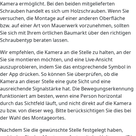
Kamera ermöglicht. Bei den beiden mitgelieferten
Schrauben handelt es sich um Holzschrauben. Wenn Sie
versuchen, die Montage auf einer anderen Oberfläche
bzw. auf einer Art von Mauerwerk vorzunehmen, sollten
Sie sich mit Ihrem örtlichen Baumarkt über den richtigen
Schraubentyp beraten lassen.
Wir empfehlen, die Kamera an die Stelle zu halten, an der
Sie sie montieren möchten, und eine Live-Ansicht
auszuprobieren, indem Sie das entsprechende Symbol in
der App drücken. So können Sie überprüfen, ob die
Kamera an dieser Stelle eine gute Sicht und eine
ausreichende Signalstärke hat. Die Bewegungserkennung
funktioniert am besten, wenn eine Person horizontal
durch das Sichtfeld läuft, und nicht direkt auf die Kamera
zu bzw. von dieser weg. Bitte berücksichtigen Sie dies bei
der Wahl des Montageortes.
Nachdem Sie die gewünschte Stelle festgelegt haben,