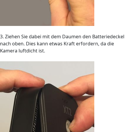
3. Ziehen Sie dabei mit dem Daumen den Batteriedeckel
nach oben. Dies kann etwas Kraft erfordern, da die
Kamera luftdicht ist.