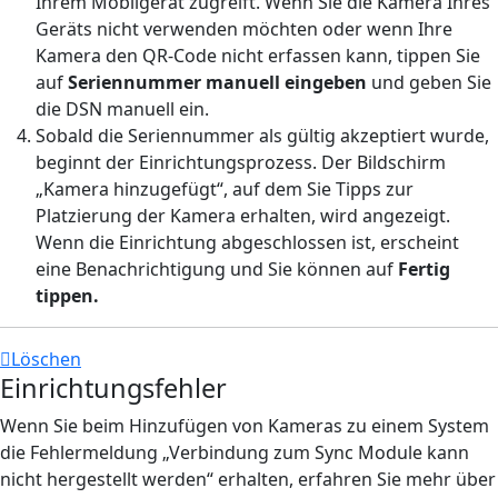
Ihrem Mobilgerät zugreift. Wenn Sie die Kamera Ihres
Geräts nicht verwenden möchten oder wenn Ihre
Kamera den QR-Code nicht erfassen kann, tippen Sie
auf
Seriennummer manuell eingeben
und geben Sie
die DSN manuell ein.
Sobald die Seriennummer als gültig akzeptiert wurde,
beginnt der Einrichtungsprozess. Der Bildschirm
„Kamera hinzugefügt“, auf dem Sie Tipps zur
Platzierung der Kamera erhalten, wird angezeigt.
Wenn die Einrichtung abgeschlossen ist, erscheint
eine Benachrichtigung und Sie können auf
Fertig
tippen.
Löschen
Einrichtungsfehler
Wenn Sie beim Hinzufügen von Kameras zu einem System
die Fehlermeldung „Verbindung zum Sync Module kann
nicht hergestellt werden“ erhalten, erfahren Sie mehr über