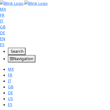
MX
FR
IT
GB
DE
EN
ES
Search
Navigation
MX
FR
IT
GB
DE
US
ES