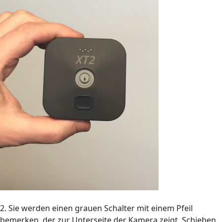
2. Sie werden einen grauen Schalter mit einem Pfeil
bemerken, der zur Unterseite der Kamera zeigt. Schieben