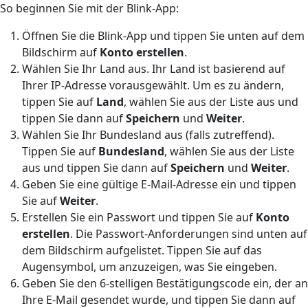
So beginnen Sie mit der Blink-App:
Öffnen Sie die Blink-App und tippen Sie unten auf dem
Bildschirm auf
Konto erstellen
.
Wählen Sie Ihr Land aus. Ihr Land ist basierend auf
Ihrer IP-Adresse vorausgewählt. Um es zu ändern,
tippen Sie auf
Land
, wählen Sie aus der Liste aus und
tippen Sie dann auf
Speichern
und
Weiter
.
Wählen Sie Ihr Bundesland aus (falls zutreffend).
Tippen Sie auf
Bundesland
, wählen Sie aus der Liste
aus und tippen Sie dann auf
Speichern
und
Weiter
.
Geben Sie eine gültige E-Mail-Adresse ein und tippen
Sie auf
Weiter
.
Erstellen Sie ein Passwort und tippen Sie auf
Konto
erstellen
. Die Passwort-Anforderungen sind unten auf
dem Bildschirm aufgelistet. Tippen Sie auf das
Augensymbol, um anzuzeigen, was Sie eingeben.
Geben Sie den 6-stelligen Bestätigungscode ein, der an
Ihre E-Mail gesendet wurde, und tippen Sie dann auf