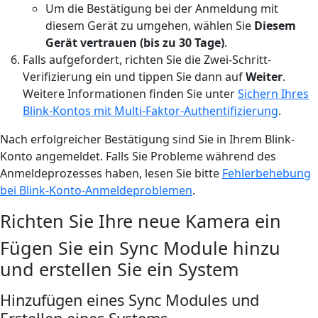
Um die Bestätigung bei der Anmeldung mit
diesem Gerät zu umgehen, wählen Sie
Diesem
Gerät vertrauen (bis zu 30 Tage)
.
Falls aufgefordert, richten Sie die Zwei-Schritt-
Verifizierung ein und tippen Sie dann auf
Weiter
.
Weitere Informationen finden Sie unter
Sichern Ihres
Blink-Kontos mit Multi-Faktor-Authentifizierung
.
Nach erfolgreicher Bestätigung sind Sie in Ihrem Blink-
Konto angemeldet. Falls Sie Probleme während des
Anmeldeprozesses haben, lesen Sie bitte
Fehlerbehebung
bei Blink-Konto-Anmeldeproblemen
.
Richten Sie Ihre neue Kamera ein
Fügen Sie ein Sync Module hinzu
und erstellen Sie ein System
Hinzufügen eines Sync Modules und