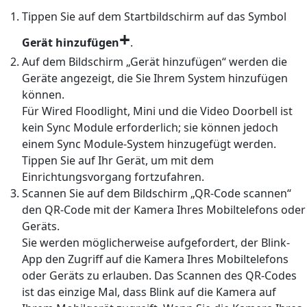
Tippen Sie auf dem Startbildschirm auf das Symbol
+
Gerät hinzufügen
.
Auf dem Bildschirm „Gerät hinzufügen“ werden die
Geräte angezeigt, die Sie Ihrem System hinzufügen
können.
Für Wired Floodlight, Mini und die Video Doorbell ist
kein Sync Module erforderlich; sie können jedoch
einem Sync Module-System hinzugefügt werden.
Tippen Sie auf Ihr Gerät, um mit dem
Einrichtungsvorgang fortzufahren.
Scannen Sie auf dem Bildschirm „QR-Code scannen“
den QR-Code mit der Kamera Ihres Mobiltelefons oder
Geräts.
Sie werden möglicherweise aufgefordert, der Blink-
App den Zugriff auf die Kamera Ihres Mobiltelefons
oder Geräts zu erlauben. Das Scannen des QR-Codes
ist das einzige Mal, dass Blink auf die Kamera auf