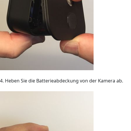
4. Heben Sie die Batterieabdeckung von der Kamera ab.