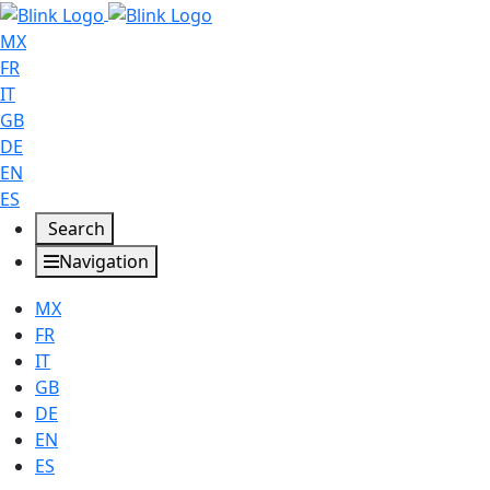
MX
FR
IT
GB
DE
EN
ES
Search
Navigation
MX
FR
IT
GB
DE
EN
ES