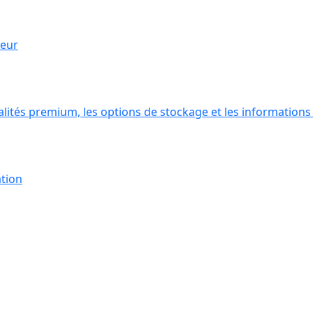
ieur
lités premium, les options de stockage et les informations 
ation