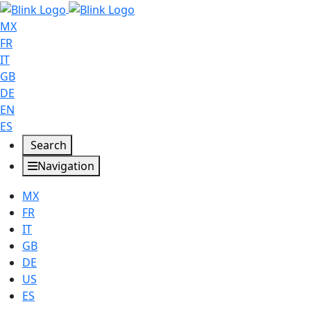
MX
FR
IT
GB
DE
EN
ES
Search
Navigation
MX
FR
IT
GB
DE
US
ES