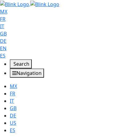
MX
FR
IT
GB
DE
EN
ES
Search
Navigation
MX
FR
IT
GB
DE
US
ES