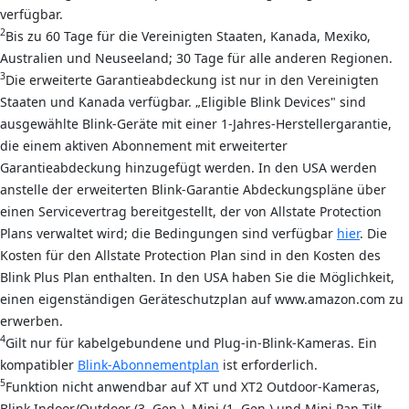
verfügbar.
2
Bis zu 60 Tage für die Vereinigten Staaten, Kanada, Mexiko,
Australien und Neuseeland; 30 Tage für alle anderen Regionen.
3
Die erweiterte Garantieabdeckung ist nur in den Vereinigten
Staaten und Kanada verfügbar. „Eligible Blink Devices" sind
ausgewählte Blink-Geräte mit einer 1-Jahres-Herstellergarantie,
die einem aktiven Abonnement mit erweiterter
Garantieabdeckung hinzugefügt werden. In den USA werden
anstelle der erweiterten Blink-Garantie Abdeckungspläne über
einen Servicevertrag bereitgestellt, der von Allstate Protection
Plans verwaltet wird; die Bedingungen sind verfügbar
hier
. Die
Kosten für den Allstate Protection Plan sind in den Kosten des
Blink Plus Plan enthalten. In den USA haben Sie die Möglichkeit,
einen eigenständigen Geräteschutzplan auf www.amazon.com zu
erwerben.
4
Gilt nur für kabelgebundene und Plug-in-Blink-Kameras. Ein
kompatibler
Blink-Abonnementplan
ist erforderlich.
5
Funktion nicht anwendbar auf XT und XT2 Outdoor-Kameras,
Blink Indoor/Outdoor (3. Gen.), Mini (1. Gen.) und Mini Pan-Tilt,