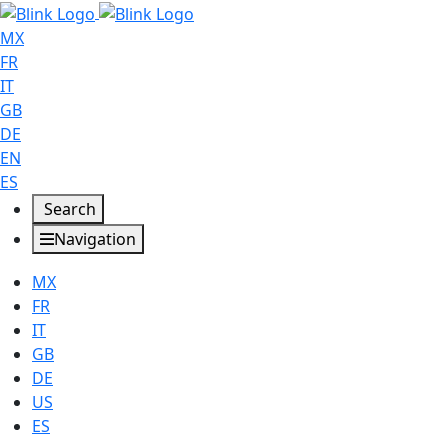
MX
FR
IT
GB
DE
EN
ES
Search
Navigation
MX
FR
IT
GB
DE
US
ES