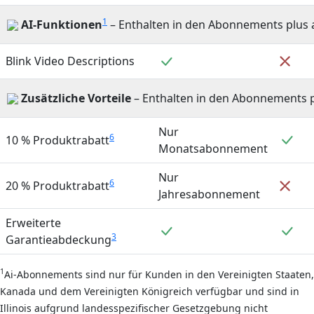
1
AI-Funktionen
– Enthalten in den Abonnements plus ai
Enthalten
Nich
Blink Video Descriptions
Zusätzliche Vorteile
– Enthalten in den Abonnements pl
Nur
Ent
6
10 % Produktrabatt
Monatsabonnement
Nur
6
Nich
20 % Produktrabatt
Jahresabonnement
Erweiterte
Enthalten
Ent
3
Garantieabdeckung
1
Ai-Abonnements sind nur für Kunden in den Vereinigten Staaten,
Kanada und dem Vereinigten Königreich verfügbar und sind in
Illinois aufgrund landesspezifischer Gesetzgebung nicht