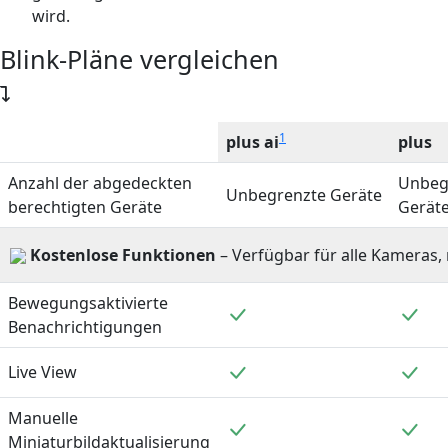
wird.
Blink-Pläne vergleichen
1
plus ai
plus
Anzahl der abgedeckten
Unbeg
Unbegrenzte Geräte
berechtigten Geräte
Gerät
Kostenlose Funktionen
– Verfügbar für alle Kameras
Bewegungsaktivierte
Enthalten
Ent
Benachrichtigungen
Enthalten
Ent
Live View
Manuelle
Enthalten
Ent
Miniaturbildaktualisierung