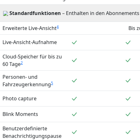
Standardfunktionen
– Enthalten in den Abonnements pl
4
Erweiterte Live-Ansicht
Bis 
Enthalten
Ent
Live-Ansicht-Aufnahme
Cloud-Speicher für bis zu
Enthalten
Ent
2
60 Tage
Personen- und
Enthalten
Ent
5
Fahrzeugerkennung
Enthalten
Ent
Photo capture
Enthalten
Ent
Blink Moments
Benutzerdefinierte
Enthalten
Ent
Benachrichtigungspause