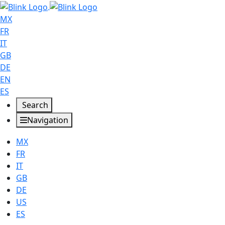
MX
FR
IT
GB
DE
EN
ES
Search
Navigation
MX
FR
IT
GB
DE
US
ES