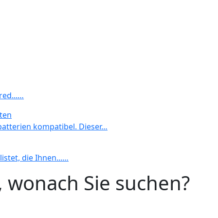
red...…
äten
batterien kompatibel. Dieser…
stet, die Ihnen...…
n, wonach Sie suchen?