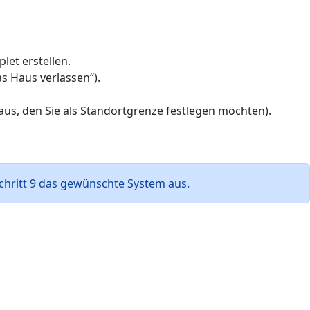
let erstellen.
as Haus verlassen“).
aus, den Sie als Standortgrenze festlegen möchten).
hritt 9 das gewünschte System aus.