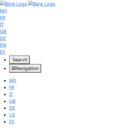
MX
FR
IT
GB
DE
EN
ES
Search
Navigation
MX
FR
IT
GB
DE
US
ES