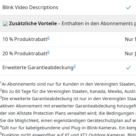
E
Blink Video Descriptions
Zusätzliche Vorteile
– Enthalten in den Abonnements pl
6
10 % Produktrabatt
Nur
6
20 % Produktrabatt
Nur 
E
3
Erweiterte Garantieabdeckung
1
Ai-Abonnements sind nur für Kunden in den Vereinigten Staaten,
2
Bis zu 60 Tage für die Vereinigten Staaten, Kanada, Mexiko, Aust
3
Die erweiterte Garantieabdeckung ist nur in den Vereinigten Staa
aktiven Abonnement mit erweiterter Garantieabdeckung hinzugefüg
der von Allstate Protection Plans verwaltet wird; die Bedingungen
Sie die Möglichkeit, einen eigenständigen Geräteschutzplan auf
4
Gilt nur für kabelgebundene und Plug-in-Blink-Kameras. Ein kom
5
Funktion nicht anwendbar auf XT und XT2 Outdoor-Kameras, Blink In