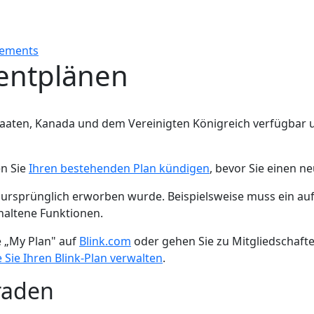
nements
entplänen
Staaten, Kanada und dem Vereinigten Königreich verfügbar un
en Sie
Ihren bestehenden Plan kündigen
, bevor Sie einen 
er ursprünglich erworben wurde. Beispielsweise muss ein a
altene Funktionen.
e „My Plan" auf
Blink.com
oder gehen Sie zu Mitgliedschaf
 Sie Ihren Blink-Plan verwalten
.
raden