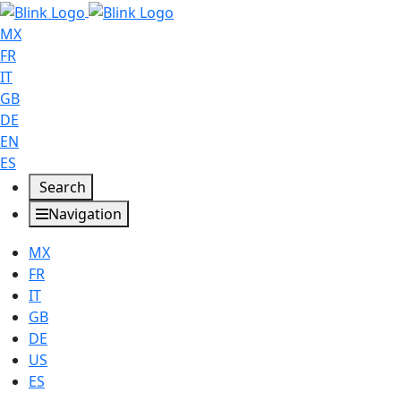
MX
FR
IT
GB
DE
EN
ES
Search
Navigation
MX
FR
IT
GB
DE
US
ES