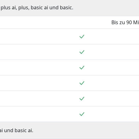
us ai, plus, basic ai und basic.
Bis zu 90 M
nthalten
Enthalten
nthalten
Enthalten
nthalten
Enthalten
nthalten
Enthalten
nthalten
Enthalten
nthalten
Enthalten
 und basic ai.