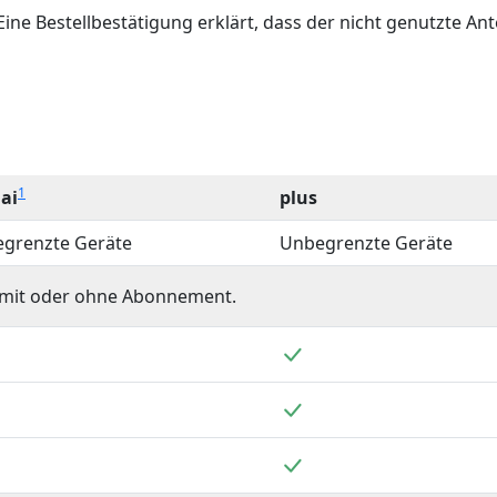
Eine Bestellbestätigung erklärt, dass der nicht genutzte An
1
 ai
plus
grenzte Geräte
Unbegrenzte Geräte
, mit oder ohne Abonnement.
nthalten
Enthalten
nthalten
Enthalten
nthalten
Enthalten