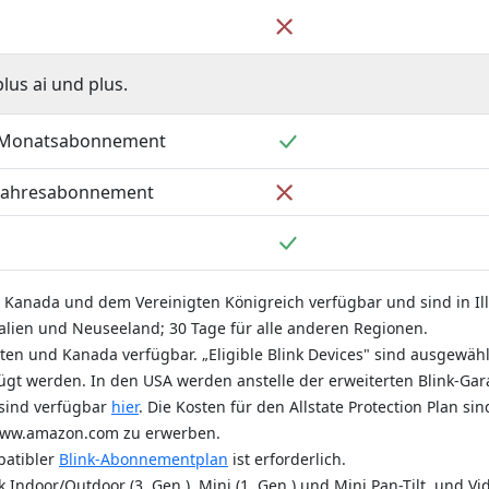
nthalten
Nicht enthalten
us ai und plus.
Enthalten
 Monatsabonnement
Nicht enthalten
Jahresabonnement
nthalten
Enthalten
 Kanada und dem Vereinigten Königreich verfügbar und sind in Ill
ralien und Neuseeland; 30 Tage für alle anderen Regionen.
ten und Kanada verfügbar. „Eligible Blink Devices" sind ausgewählt
t werden. In den USA werden anstelle der erweiterten Blink-Gara
 sind verfügbar
hier
. Die Kosten für den Allstate Protection Plan s
 www.amazon.com zu erwerben.
patibler
Blink-Abonnementplan
ist erforderlich.
door/Outdoor (3. Gen.), Mini (1. Gen.) und Mini Pan-Tilt, und Vide