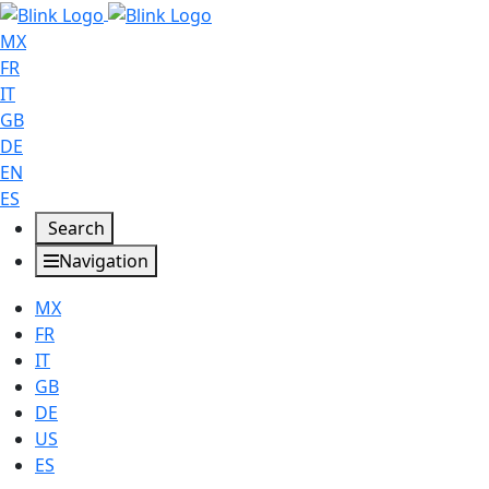
MX
FR
IT
GB
DE
EN
ES
Search
Navigation
MX
FR
IT
GB
DE
US
ES