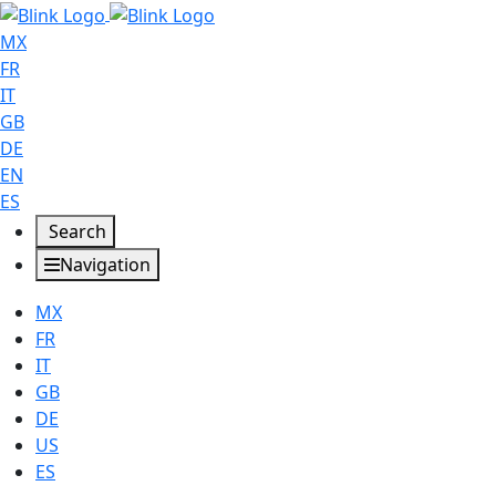
MX
FR
IT
GB
DE
EN
ES
Search
Navigation
MX
FR
IT
GB
DE
US
ES