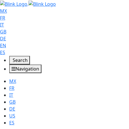
MX
FR
IT
GB
DE
EN
ES
Search
Navigation
MX
FR
IT
GB
DE
US
ES