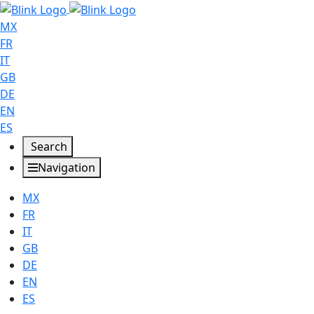
MX
FR
IT
GB
DE
EN
ES
Search
Navigation
MX
FR
IT
GB
DE
EN
ES