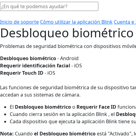
Inicio de soporte
Cómo utilizar la aplicación Blink
Cuenta e 
Desbloqueo biométrico 
Problemas de seguridad biométrica con dispositivos móvil
Desbloqueo biométrico
- Android
Requerir identificación facial
- iOS
Requerir Touch ID
- iOS
Las funciones de seguridad biométrica de su dispositivo ta
accedan a sus sistemas de cámara.
El
Desbloqueo biométrico
o
Requerir Face ID
funciona
Cuando cierra sesión en la aplicación Blink , el
Desbloq
Cada dispositivo que ejecuta la aplicación Blink tiene 
Nota:
Cuando
el Desbloqueo biométrico
está "Activado", 