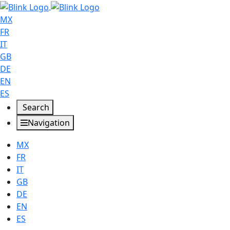
MX
FR
IT
GB
DE
EN
ES
Search
Navigation
MX
FR
IT
GB
DE
EN
ES