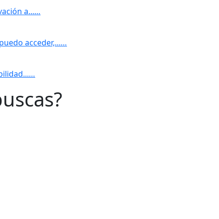
vación a...…
puedo acceder,...…
ilidad...…
buscas?