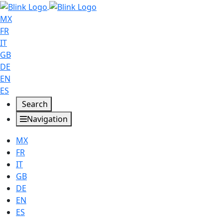
MX
FR
IT
GB
DE
EN
ES
Search
Navigation
MX
FR
IT
GB
DE
EN
ES