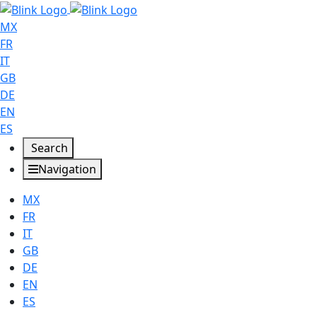
MX
FR
IT
GB
DE
EN
ES
Search
Navigation
MX
FR
IT
GB
DE
EN
ES