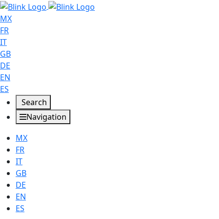
MX
FR
IT
GB
DE
EN
ES
Search
Navigation
MX
FR
IT
GB
DE
EN
ES