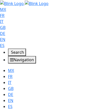
MX
FR
IT
GB
DE
EN
ES
Search
Navigation
MX
FR
IT
GB
DE
EN
ES