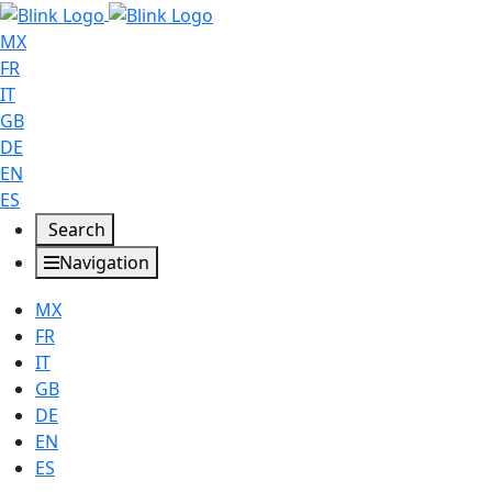
MX
FR
IT
GB
DE
EN
ES
Search
Navigation
MX
FR
IT
GB
DE
EN
ES