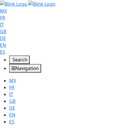
MX
FR
IT
GB
DE
EN
ES
Search
Navigation
MX
FR
IT
GB
DE
EN
ES