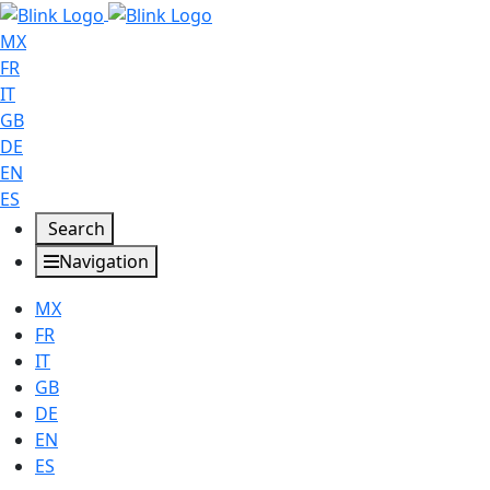
MX
FR
IT
GB
DE
EN
ES
Search
Navigation
MX
FR
IT
GB
DE
EN
ES