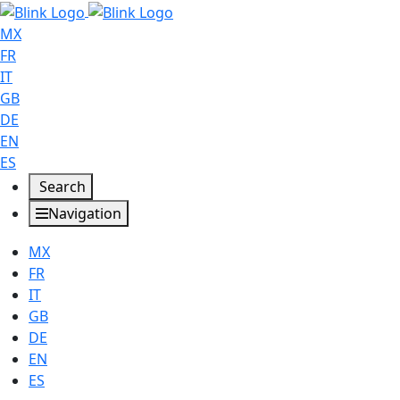
MX
FR
IT
GB
DE
EN
ES
Search
Navigation
MX
FR
IT
GB
DE
EN
ES