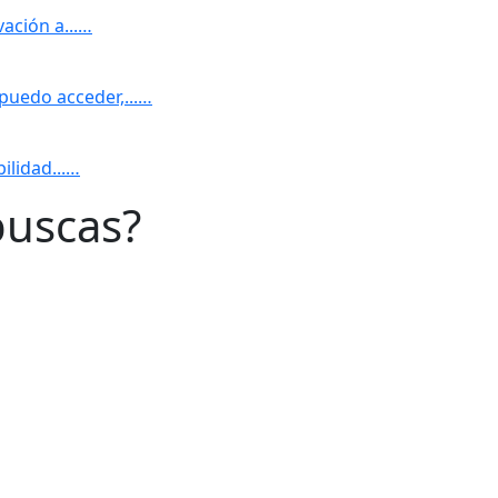
vación a...…
puedo acceder,...…
ilidad...…
buscas?