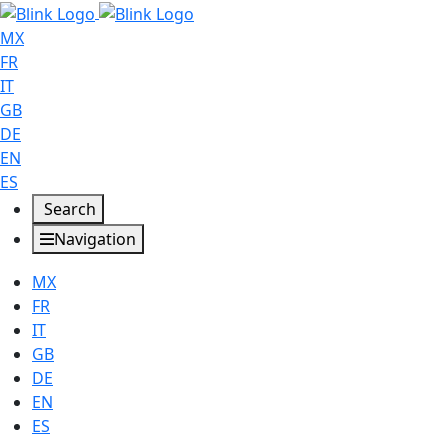
MX
FR
IT
GB
DE
EN
ES
Search
Navigation
MX
FR
IT
GB
DE
EN
ES