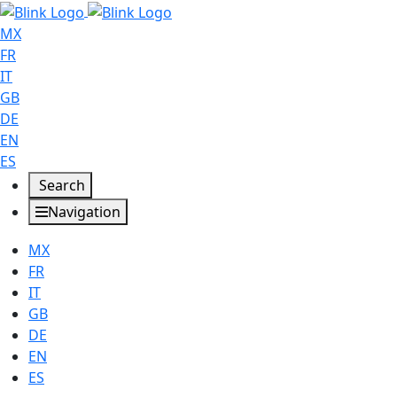
MX
FR
IT
GB
DE
EN
ES
Search
Navigation
MX
FR
IT
GB
DE
EN
ES