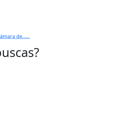
ámara de...…
buscas?